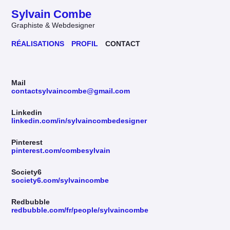
Sylvain Combe
Graphiste & Webdesigner
RÉALISATIONS
PROFIL
CONTACT
Mail
contactsylvaincombe@gmail.com
Linkedin
linkedin.com/in/sylvaincombedesigner
Pinterest
pinterest.com/combesylvain
Society6
society6.com/sylvaincombe
Redbubble
redbubble.com/fr/people/sylvaincombe